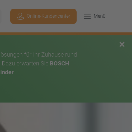
Geben Sie hier Ihren Suchbegriff ein, um p
Online-Kundencenter
Menü
chen
×
Lösungen für Ihr Zuhause rund
. Dazu erwarten Sie
BOSCH
Kinder
.