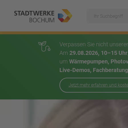
Suche
Hauptnavigation
Verpassen Sie nicht unser
Am
29.08.2026, 10–15 Uhr
um
Wärmepumpen, Photovol
Live-Demos, Fachberatung,
Jetzt mehr erfahren und kos
Inhalt