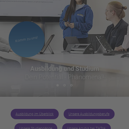
Komm zu uns!
Ausbildung und Studium
Dein Potential - Phänomenal!
Ausbildung im Überblick
Unsere Ausbildungsberufe
Unsere Studiengänge
Unsere Azubis bei TikTok