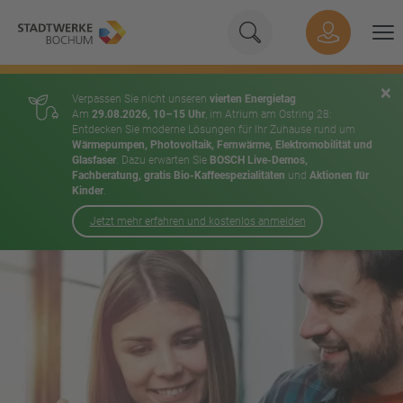
Geben Sie hier Ihren Su
Suche
Hauptnavigation
Suchen
×
Verpassen Sie nicht unseren
vierten Energietag
Am
29.08.2026, 10–15 Uhr
, im Atrium am Ostring 28:
Entdecken Sie moderne Lösungen für Ihr Zuhause rund um
Wärmepumpen, Photovoltaik, Fernwärme, Elektromobilität und
Glasfaser
. Dazu erwarten Sie
BOSCH Live-Demos,
Fachberatung, gratis Bio-Kaffeespezialitäten
und
Aktionen für
Kinder
.
Jetzt mehr erfahren und kostenlos anmelden
Inhalt