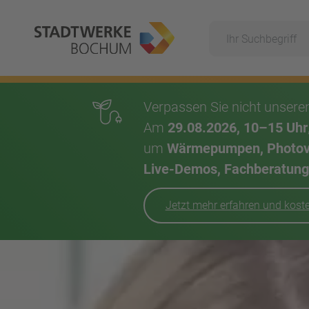
Suche
Hauptnavigation
Verpassen Sie nicht unser
Am
29.08.2026, 10–15 Uhr
um
Wärmepumpen, Photovol
Live-Demos, Fachberatung,
Jetzt mehr erfahren und kos
Inhalt