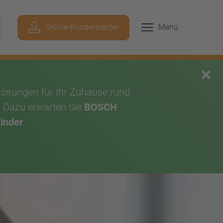
Geben Sie hier Ihren Suchbegriff ein, um p
Online-Kundencenter
Menü
chen
×
Lösungen für Ihr Zuhause rund
. Dazu erwarten Sie
BOSCH
Kinder
.