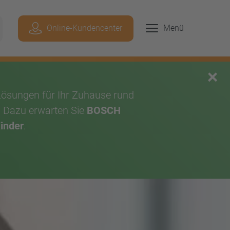
Geben Sie hier Ihren Suchbegriff ein, um p
Online-Kundencenter
Menü
chen
×
Lösungen für Ihr Zuhause rund
. Dazu erwarten Sie
BOSCH
Kinder
.