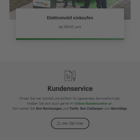
Elektromobil einkaufen
bei REWE Lenk
Footer
Kundenservice
Finden Sie hier schnell und einfach Ihr passendes Serviceformular.
Melden Sie sich auch gerne im
Online-Kundencenter
an.
Dort sehen Sie
Ihre Rechnungen
und
Tarife
,
Ihre Zahlungen
und
Abschläge
.
Zu den Services