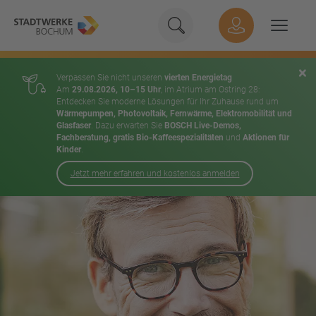
Geben Sie hier Ihren Suchbeg
Suche
Hauptnavigation
Suchen
×
Verpassen Sie nicht unseren
vierten Energietag
Am
29.08.2026, 10–15 Uhr
, im Atrium am Ostring 28:
Entdecken Sie moderne Lösungen für Ihr Zuhause rund um
Wärmepumpen, Photovoltaik, Fernwärme, Elektromobilität und
Glasfaser
. Dazu erwarten Sie
BOSCH Live-Demos,
Fachberatung, gratis Bio-Kaffeespezialitäten
und
Aktionen für
Kinder
.
Jetzt mehr erfahren und kostenlos anmelden
Inhalt