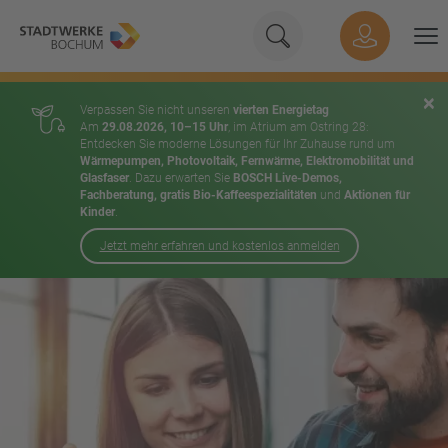
Geben Sie hier Ihren Su
Suche
Hauptnavigation
Suchen
×
Verpassen Sie nicht unseren
vierten Energietag
Am
29.08.2026, 10–15 Uhr
, im Atrium am Ostring 28:
Entdecken Sie moderne Lösungen für Ihr Zuhause rund um
Wärmepumpen, Photovoltaik, Fernwärme, Elektromobilität und
Glasfaser
. Dazu erwarten Sie
BOSCH Live-Demos,
Fachberatung, gratis Bio-Kaffeespezialitäten
und
Aktionen für
Kinder
.
Jetzt mehr erfahren und kostenlos anmelden
Inhalt