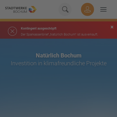
Geben Sie hier Ihren Suchbeg
Suche
Hauptnavigation
Suchen
×
Kontingent ausgeschöpft
Der Sparkassenbrief „Natürlich Bochum“ ist ausverkauft.
Inhalt
Natürlich Bochum
Investition in klimafreundliche Projekte