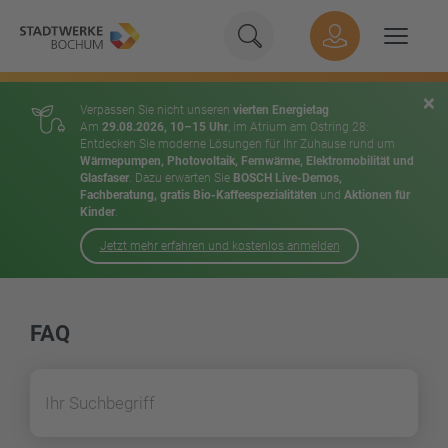
Geben Sie hier Ihren Suchbeg
Suche
Hauptnavigation
Suchen
×
Verpassen Sie nicht unseren
vierten Energietag
Am
29.08.2026, 10–15 Uhr
, im Atrium am Ostring 28:
Entdecken Sie moderne Lösungen für Ihr Zuhause rund um
Wärmepumpen, Photovoltaik, Fernwärme, Elektromobilität und
Glasfaser
. Dazu erwarten Sie
BOSCH Live-Demos,
Fachberatung, gratis Bio-Kaffeespezialitäten
und
Aktionen für
Kinder
.
Jetzt mehr erfahren und kostenlos anmelden
Inhalt
FAQ
Suchen