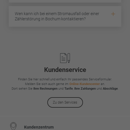
Wen kann ich bei einem Stromausfall oder einer
Zählerstörung in Bochum kontaktieren?
Footer
Kundenservice
Finden Sie hier schnell und einfach Ihr passendes Serviceformular.
Melden Sie sich auch gerne im
Online-Kundencenter
an.
Dort sehen Sie
Ihre Rechnungen
und
Tarife
,
Ihre Zahlungen
und
Abschläge
.
Zu den Services
Kundenzentrum