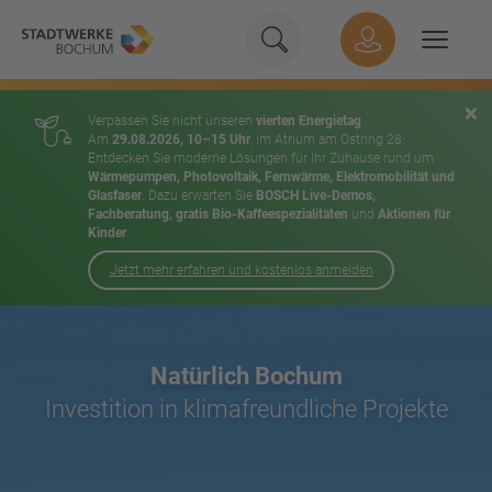
Geben Sie hier Ihren Suchbeg
Suche
Hauptnavigation
Suchen
×
Verpassen Sie nicht unseren
vierten Energietag
Am
29.08.2026, 10–15 Uhr
, im Atrium am Ostring 28:
Entdecken Sie moderne Lösungen für Ihr Zuhause rund um
Wärmepumpen, Photovoltaik, Fernwärme, Elektromobilität und
Glasfaser
. Dazu erwarten Sie
BOSCH Live-Demos,
Fachberatung, gratis Bio-Kaffeespezialitäten
und
Aktionen für
Kinder
.
Jetzt mehr erfahren und kostenlos anmelden
Inhalt
Natürlich Bochum
Investition in klimafreundliche Projekte