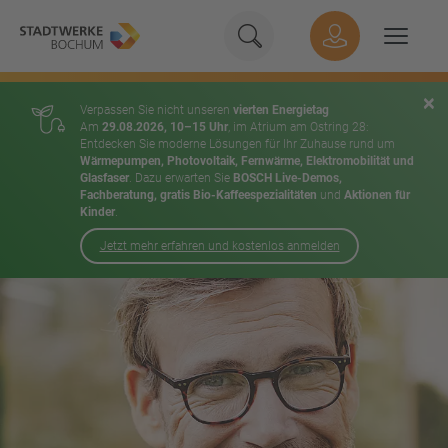
Geben Sie hier Ihren Suchbeg
Suche
Hauptnavigation
Suchen
×
Verpassen Sie nicht unseren
vierten Energietag
Am
29.08.2026, 10–15 Uhr
, im Atrium am Ostring 28:
Entdecken Sie moderne Lösungen für Ihr Zuhause rund um
Wärmepumpen, Photovoltaik, Fernwärme, Elektromobilität und
Glasfaser
. Dazu erwarten Sie
BOSCH Live-Demos,
Fachberatung, gratis Bio-Kaffeespezialitäten
und
Aktionen für
Kinder
.
Jetzt mehr erfahren und kostenlos anmelden
Inhalt