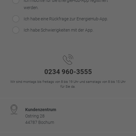
Ich möchte für die EnergieHub-App registriert
werden.
Ich habe eine Rückfrage zur EnergieHub-App.
Ich habe Schwierigkeiten mit der App.
Footer
0234 960-3555
Wir sind montags bis freitags von 8 bis 19 Uhr und samstags von 8 bis 15 Uhr
für Sie da.
Kundenzentrum
Ostring 28
44787 Bochum