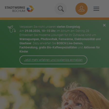
Geben Sie hier Ihren Suchbeg
Suche
Hauptnavigation
Suchen
×
Verpassen Sie nicht unseren
vierten Energietag
Am
29.08.2026, 10–15 Uhr
, im Atrium am Ostring 28:
Entdecken Sie moderne Lösungen für Ihr Zuhause rund um
Wärmepumpen, Photovoltaik, Fernwärme, Elektromobilität und
Glasfaser
. Dazu erwarten Sie
BOSCH Live-Demos,
Fachberatung, gratis Bio-Kaffeespezialitäten
und
Aktionen für
Kinder
.
Jetzt mehr erfahren und kostenlos anmelden
Inhalt