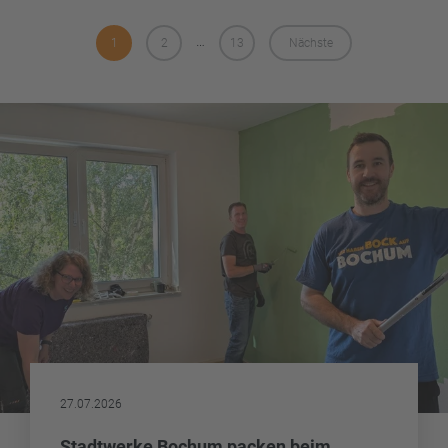
…
1
2
13
Nächste
27.07.2026
Stadtwerke Bochum packen beim