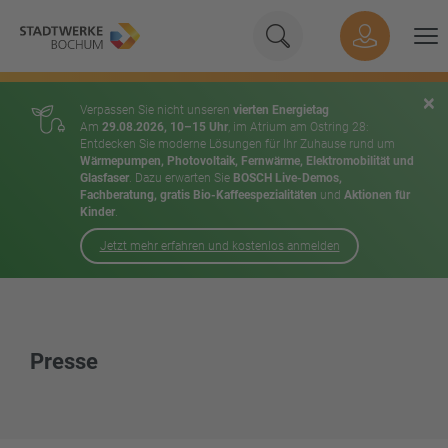
Geben Sie hier Ihren Su
Suche
Hauptnavigation
Suchen
×
Verpassen Sie nicht unseren
vierten Energietag
Am
29.08.2026, 10–15 Uhr
, im Atrium am Ostring 28:
Entdecken Sie moderne Lösungen für Ihr Zuhause rund um
Wärmepumpen, Photovoltaik, Fernwärme, Elektromobilität und
Glasfaser
. Dazu erwarten Sie
BOSCH Live-Demos,
Fachberatung, gratis Bio-Kaffeespezialitäten
und
Aktionen für
Kinder
.
Jetzt mehr erfahren und kostenlos anmelden
Inhalt
Presse