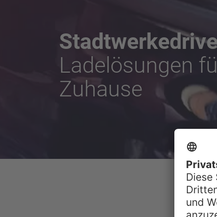
Stadtwerkedriv
Ladelösungen für
Zuhause