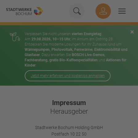
Geben Sie hier Ihren Suchbeg
Suche
Hauptnavigation
Suchen
×
Verpassen Sie nicht unseren
vierten Energietag
Am
29.08.2026, 10–15 Uhr
, im Atrium am Ostring 28:
Entdecken Sie moderne Lösungen für Ihr Zuhause rund um
Wärmepumpen, Photovoltaik, Fernwärme, Elektromobilität und
Glasfaser
. Dazu erwarten Sie
BOSCH Live-Demos,
Fachberatung, gratis Bio-Kaffeespezialitäten
und
Aktionen für
Kinder
.
Jetzt mehr erfahren und kostenlos anmelden
Inhalt
Impressum
Herausgeber
Stadtwerke Bochum Holding GmbH
Postfach 10 22 50