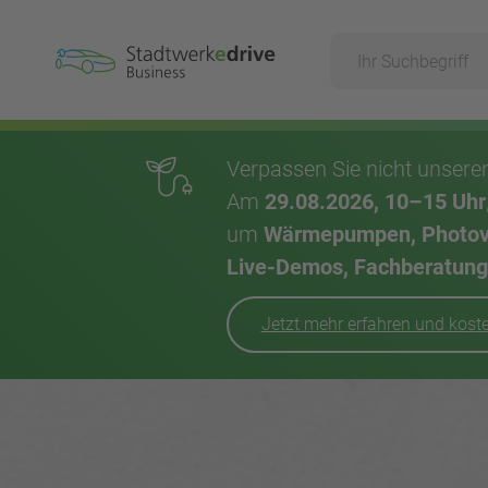
Suche
Hauptnavigation
Verpassen Sie nicht unser
Am
29.08.2026, 10–15 Uhr
um
Wärmepumpen, Photovol
Live-Demos, Fachberatung,
Jetzt mehr erfahren und kos
Inhalt