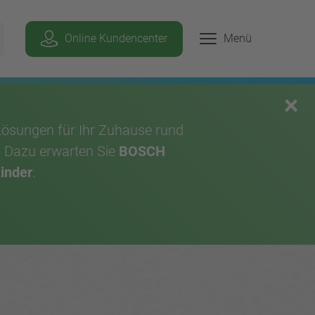
Geben Sie hier Ihren Suchbegriff ein, um p
Online Kundencenter
Menü
chen
×
Lösungen für Ihr Zuhause rund
. Dazu erwarten Sie
BOSCH
Kinder
.