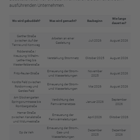
ausführenden Unternehmen.
Wie lange
Wo wird gebuddelt?
Was wird gemacht?
Baubeginn
dauert es?
Gerther Straße
Arbeiten an einer
zwischen Auf der
Juli 2026
August 2026
Gasleitung
Tenne und Kornweg
Ridderstraße /
Kreuzung Wilhelm-
Verstärkung Stromnetz
Oktober 2025
August 2026
Leithe-Weg bis
Westenfelderstraße
Erneuerung der Strom-
November
Fritz-Reuter-Straße
August 2026
und Wasserleitungen
2025
Kordts Feld zwischen
Erneuerung der Strom-
Rotdornweg und
Mai 2026
August 2026
und Wasserleitungen
Gerdes Feld
Am Glockengarten
Verdichtung des
September
Springorumtrasse bis
Januar 2026
Fernwärmenetzes
2026
Rombergstraße
Herner Straße
Erneuerung der
zwischen Kanalstraße
April 2026
Oktober 2026
Fernwärmeleitungen
und Widumestraße
Erneuerung der Strom-,
Dezember
Dezember
Op de Veih
Gas- und
2025
2026
Wasserleitungen