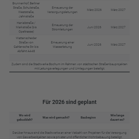
Brunnenhof, Berliner
Straße, Schulstraße,
Erneuerung der
März 2026
März 2027
Weststraße,
Versorgungsleitungen
Jahnstraße
Hanielstraße /
Erneuerung der
Markstraße (bis
Juni 2026
März 2027
Stromleitungen
Opeltrasse)
Wattenscheider
Straße von
Erneuerung einer
Juni 2026
März 2027
Gahlensche Str. bis
Wasserleitung
Abfahrt A448
Zudem sind die Stadtwerke Bochum im Rahmen von städtischen Straßenbauprojekten
mit Leitungsverlegungen und Umlegungen beteiligt.
Für 2026 sind geplant
Wo wird
Wie lange
Was wird gemacht?
Baubeginn
gebuddelt?
dauert es?
Darüber hinaus sind die Stadtwerke an einer Vielzahl von Projekten für die Versorgung
von Gewerbeobjekten sowie privater und öffentlicher Wohnbebauung beteiligt.