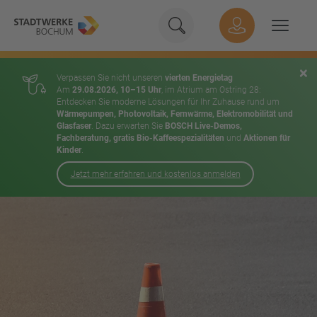
Geben Sie hier Ihren Suchbeg
Suche
Hauptnavigation
Suchen
×
Verpassen Sie nicht unseren
vierten Energietag
Am
29.08.2026, 10–15 Uhr
, im Atrium am Ostring 28:
Entdecken Sie moderne Lösungen für Ihr Zuhause rund um
Wärmepumpen, Photovoltaik, Fernwärme, Elektromobilität und
Glasfaser
. Dazu erwarten Sie
BOSCH Live-Demos,
Fachberatung, gratis Bio-Kaffeespezialitäten
und
Aktionen für
Kinder
.
Jetzt mehr erfahren und kostenlos anmelden
Inhalt