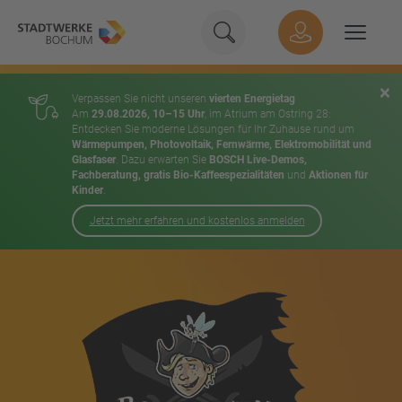
Geben Sie hier Ihren Suchbeg
Suche
Hauptnavigation
Suchen
×
Verpassen Sie nicht unseren
vierten Energietag
Am
29.08.2026, 10–15 Uhr
, im Atrium am Ostring 28:
Entdecken Sie moderne Lösungen für Ihr Zuhause rund um
Wärmepumpen, Photovoltaik, Fernwärme, Elektromobilität und
Glasfaser
. Dazu erwarten Sie
BOSCH Live-Demos,
Fachberatung, gratis Bio-Kaffeespezialitäten
und
Aktionen für
Kinder
.
Jetzt mehr erfahren und kostenlos anmelden
Inhalt