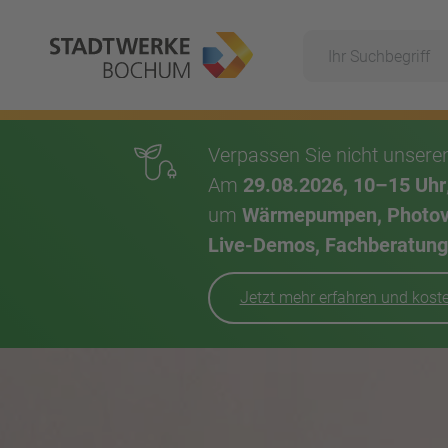
Suche
Hauptnavigation
Verpassen Sie nicht unser
Am
29.08.2026, 10–15 Uhr
um
Wärmepumpen, Photovol
Live-Demos, Fachberatung,
Jetzt mehr erfahren und kos
Inhalt