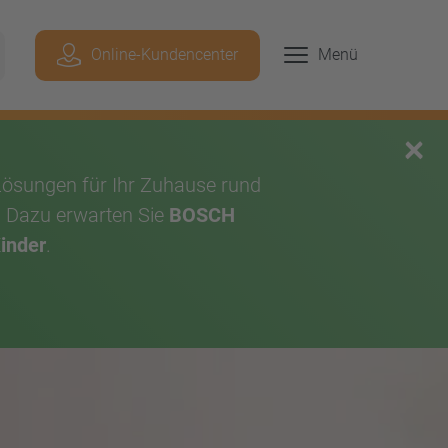
Geben Sie hier Ihren Suchbegriff ein, um p
Online-Kundencenter
Menü
chen
×
Lösungen für Ihr Zuhause rund
. Dazu erwarten Sie
BOSCH
Kinder
.