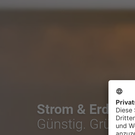
Strom & Erdgas
Günstig. Grün. V