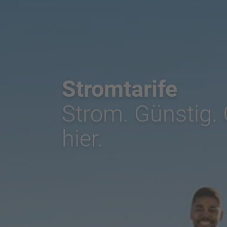
Stromtarife
Strom. Günstig.
hier.