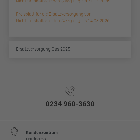
Nichthaushaltskunden
Gas
gültig bis 31.03.2026
Preisblatt für die Ersatzversorgung von
Nichthaushaltskunden
Gas
gültig bis 14.03.2026
Ersatzversorgung Gas 2025
Footer
0234 960-3630
Kundenzentrum
Ostring 28