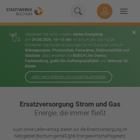
Geben Sie hier Ihren Suchbeg
Suche
Hauptnavigation
Suchen
×
Verpassen Sie nicht unseren
vierten Energietag
Am
29.08.2026, 10–15 Uhr
, im Atrium am Ostring 28:
Entdecken Sie moderne Lösungen für Ihr Zuhause rund um
Wärmepumpen, Photovoltaik, Fernwärme, Elektromobilität und
Glasfaser
. Dazu erwarten Sie
BOSCH Live-Demos,
Fachberatung, gratis Bio-Kaffeespezialitäten
und
Aktionen für
Kinder
.
Jetzt mehr erfahren und kostenlos anmelden
Inhalt
Ersatzversorgung Strom und Gas
Energie, die immer fließt
Auch ohne Liefervertrag stellen wir die Ersatzversorgung im
Netzgebiet Bochum gemäß §38 Energiewirtschaftsgesetz