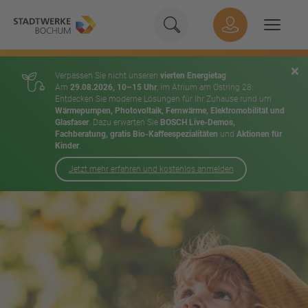
Geben Sie hier Ihren Suchbeg
Suche
Hauptnavigation
Suchen
×
Verpassen Sie nicht unseren
vierten Energietag
Am
29.08.2026, 10–15 Uhr
, im Atrium am Ostring 28:
Entdecken Sie moderne Lösungen für Ihr Zuhause rund um
Wärmepumpen, Photovoltaik, Fernwärme, Elektromobilität und
Glasfaser
. Dazu erwarten Sie
BOSCH Live-Demos,
Fachberatung, gratis Bio-Kaffeespezialitäten
und
Aktionen für
Kinder
.
Jetzt mehr erfahren und kostenlos anmelden
Inhalt