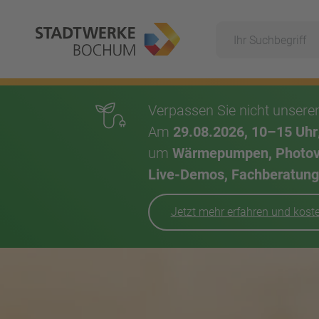
Suche
Hauptnavigation
Verpassen Sie nicht unser
Am
29.08.2026, 10–15 Uhr
um
Wärmepumpen, Photovol
Live-Demos, Fachberatung,
Jetzt mehr erfahren und kos
Inhalt