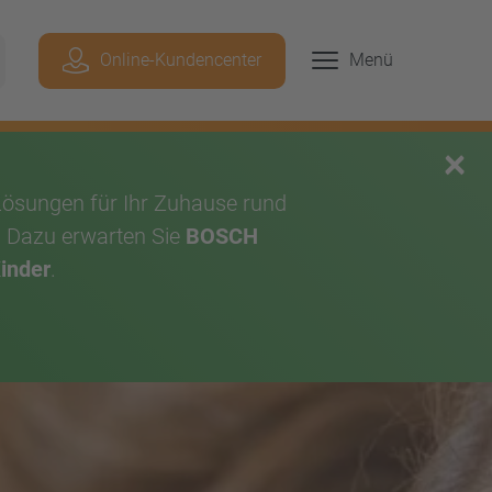
Geben Sie hier Ihren Suchbegriff ein, um p
Online-Kundencenter
Menü
chen
×
Lösungen für Ihr Zuhause rund
. Dazu erwarten Sie
BOSCH
Kinder
.