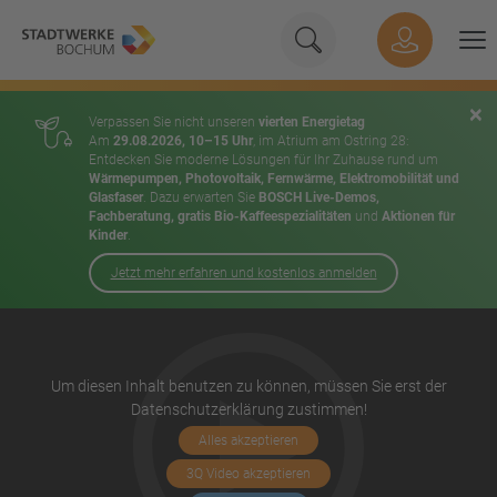
Geben Sie hier Ihren Su
Suche
Hauptnavigation
Suchen
×
Verpassen Sie nicht unseren
vierten Energietag
Am
29.08.2026, 10–15 Uhr
, im Atrium am Ostring 28:
Entdecken Sie moderne Lösungen für Ihr Zuhause rund um
Wärmepumpen, Photovoltaik, Fernwärme, Elektromobilität und
Glasfaser
. Dazu erwarten Sie
BOSCH Live-Demos,
Fachberatung, gratis Bio-Kaffeespezialitäten
und
Aktionen für
Kinder
.
Jetzt mehr erfahren und kostenlos anmelden
Inhalt
Um diesen Inhalt benutzen zu können, müssen Sie erst der
Datenschutzerklärung zustimmen!
Alles akzeptieren
3Q Video akzeptieren