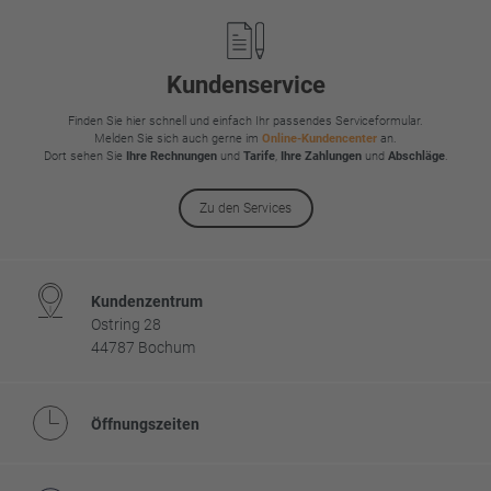
Footer
Kundenservice
Finden Sie hier schnell und einfach Ihr passendes Serviceformular.
Melden Sie sich auch gerne im
Online-Kundencenter
an.
Dort sehen Sie
Ihre Rechnungen
und
Tarife
,
Ihre Zahlungen
und
Abschläge
.
Zu den Services
Kundenzentrum
Ostring 28
44787 Bochum
Öffnungszeiten