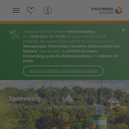
Hauptnavigation
×
Verpassen Sie nicht unseren
vierten Energietag
Am
29.08.2026, 10–15 Uhr
, im Atrium am Ostring 28:
Entdecken Sie moderne Lösungen für Ihr Zuhause rund um
Wärmepumpen, Photovoltaik, Fernwärme, Elektromobilität und
Glasfaser
. Dazu erwarten Sie
BOSCH Live-Demos,
Fachberatung, gratis Bio-Kaffeespezialitäten
und
Aktionen für
Kinder
.
Jetzt mehr erfahren und kostenlos anmelden
Inhalt
Sponsoring
Wir fördern Eure Herzensprojekte!