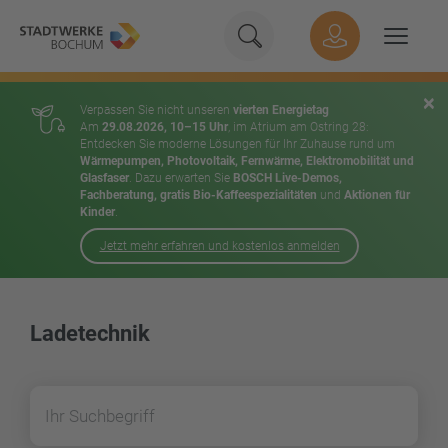
Geben Sie hier Ihren Suchbeg
Suche
Hauptnavigation
Suchen
×
Verpassen Sie nicht unseren
vierten Energietag
Am
29.08.2026, 10–15 Uhr
, im Atrium am Ostring 28:
Entdecken Sie moderne Lösungen für Ihr Zuhause rund um
Wärmepumpen, Photovoltaik, Fernwärme, Elektromobilität und
Glasfaser
. Dazu erwarten Sie
BOSCH Live-Demos,
Fachberatung, gratis Bio-Kaffeespezialitäten
und
Aktionen für
Kinder
.
Jetzt mehr erfahren und kostenlos anmelden
Inhalt
Ladetechnik
Suchen