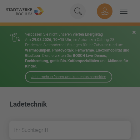
Geben Sie hier Ihren Suchbeg
Suche
Hauptnavigation
Suchen
×
Verpassen Sie nicht unseren
vierten Energietag
Am
29.08.2026, 10–15 Uhr
, im Atrium am Ostring 28:
Entdecken Sie moderne Lösungen für Ihr Zuhause rund um
Wärmepumpen, Photovoltaik, Fernwärme, Elektromobilität und
Glasfaser
. Dazu erwarten Sie
BOSCH Live-Demos,
Fachberatung, gratis Bio-Kaffeespezialitäten
und
Aktionen für
Kinder
.
Jetzt mehr erfahren und kostenlos anmelden
Inhalt
Ladetechnik
Suchen