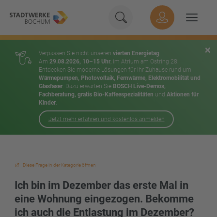
Geben Sie hier Ihren Suchbeg
Suche
Hauptnavigation
Suchen
×
Verpassen Sie nicht unseren
vierten Energietag
Am
29.08.2026, 10–15 Uhr
, im Atrium am Ostring 28:
Entdecken Sie moderne Lösungen für Ihr Zuhause rund um
Wärmepumpen, Photovoltaik, Fernwärme, Elektromobilität und
Glasfaser
. Dazu erwarten Sie
BOSCH Live-Demos,
Fachberatung, gratis Bio-Kaffeespezialitäten
und
Aktionen für
Kinder
.
Jetzt mehr erfahren und kostenlos anmelden
Inhalt
Diese Frage in der Kategorie öffnen
Ich bin im Dezember das erste Mal in
eine Wohnung eingezogen. Bekomme
ich auch die Entlastung im Dezember?