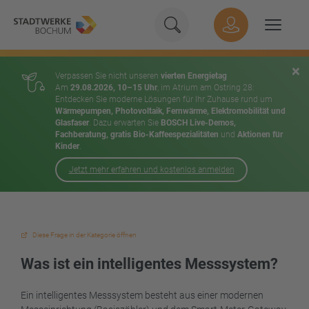
Geben Sie hier Ihren Suchbeg
Suche
Hauptnavigation
Suchen
×
Verpassen Sie nicht unseren
vierten Energietag
Am
29.08.2026, 10–15 Uhr
, im Atrium am Ostring 28:
Entdecken Sie moderne Lösungen für Ihr Zuhause rund um
Wärmepumpen, Photovoltaik, Fernwärme, Elektromobilität und
Glasfaser
. Dazu erwarten Sie
BOSCH Live-Demos,
Fachberatung, gratis Bio-Kaffeespezialitäten
und
Aktionen für
Kinder
.
Jetzt mehr erfahren und kostenlos anmelden
Inhalt
Diese Frage in der Kategorie öffnen
Was ist ein intelligentes Messsystem?
Ein intelligentes Messsystem besteht aus einer modernen