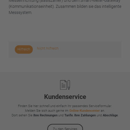
Messeinrichtung (Basiszähler) und dem Smart-Meter-Gateway
(Kommunikationseinheit). Zusammen bilden sie das intelligente
Messsystem.
Nicht hilfreich
Hilfreich
Footer
Kundenservice
Finden Sie hier schnell und einfach Ihr passendes Serviceformular.
Melden Sie sich auch gerne im
Online-Kundencenter
an.
Dort sehen Sie
Ihre Rechnungen
und
Tarife
,
Ihre Zahlungen
und
Abschläge
.
Zu den Services