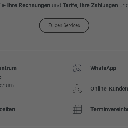
Sie
Ihre Rechnungen
und
Tarife
,
Ihre Zahlungen
un
Zu den Services
entrum
WhatsApp
8
ochum
Online-Kunden
zeiten
Terminvereinb