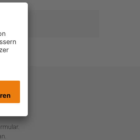
ormular.
n.