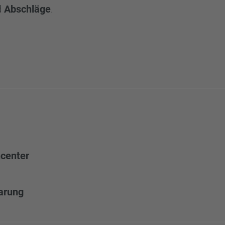
d
Abschläge
.
center
arung