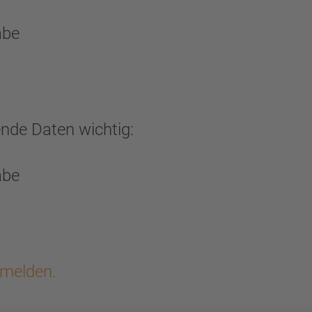
abe
ende Daten wichtig:
abe
mmelden.