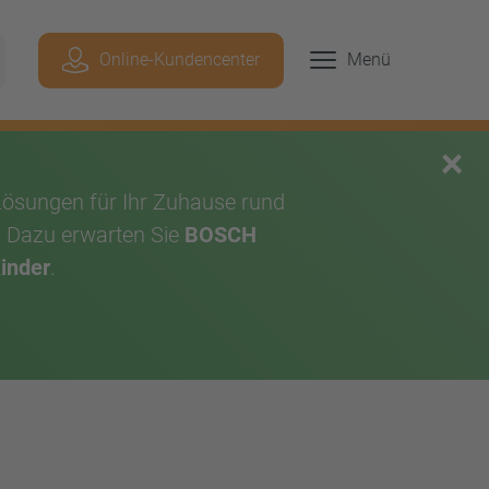
Geben Sie hier Ihren Suchbegriff ein, um p
Online-Kundencenter
Menü
chen
×
Lösungen für Ihr Zuhause rund
. Dazu erwarten Sie
BOSCH
Kinder
.