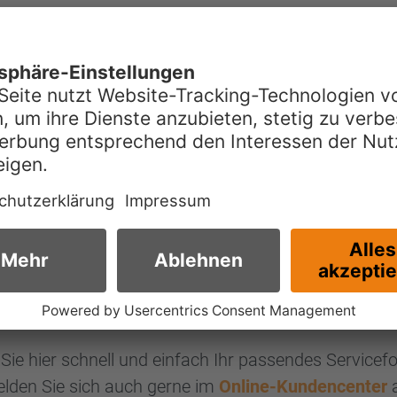
Kundenservice
Sie hier schnell und einfach Ihr passendes Servicef
lden Sie sich auch gerne im
Online-Kundencenter
a