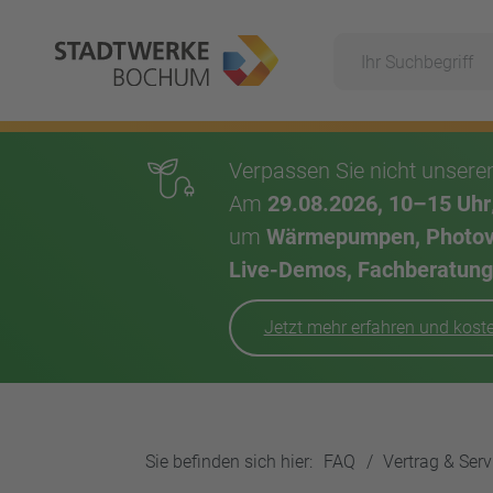
Suche
Hauptnavigation
Verpassen Sie nicht unser
Am
29.08.2026, 10–15 Uhr
um
Wärmepumpen, Photovol
Live-Demos, Fachberatung,
Jetzt mehr erfahren und kos
Inhalt
Sie befinden sich hier:
FAQ
Vertrag & Serv