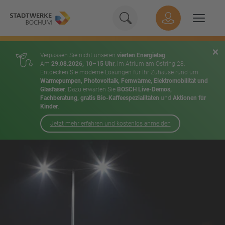
Geben Sie hier Ihren Suchbeg
Suche
Hauptnavigation
Suchen
×
Verpassen Sie nicht unseren
vierten Energietag
Am
29.08.2026, 10–15 Uhr
, im Atrium am Ostring 28:
Entdecken Sie moderne Lösungen für Ihr Zuhause rund um
Wärmepumpen, Photovoltaik, Fernwärme, Elektromobilität und
Glasfaser
. Dazu erwarten Sie
BOSCH Live-Demos,
Fachberatung, gratis Bio-Kaffeespezialitäten
und
Aktionen für
Kinder
.
Jetzt mehr erfahren und kostenlos anmelden
Inhalt