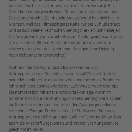
besteht, das bis zu vier Innengeräte mit Kälte versorgt. Ein
Gerät kühlt dabei jeweils einen Raum und wird an Wand oder
Decke angebracht. „Der Installationsaufwand hält sich hier in
Grenzen, weil das Klimasplitgerät Kälte nur per Luft überträgt
und dadurch keine Heizflächen benötigt“, erklärt Schniederjan.
Die Anlage wird zwar vornehmlich zur Kühlung eingebaut, doch
„für die ersten kälteren Herbstabende kann sie auch zum
Heizen genutzt werden, wenn man die eigentliche Heizung
noch nicht anschalten möchte.“
Während der Staat grundsätzlich den Einbau von
Wärmepumpen mit Zuschüssen von bis 40 Prozent fördert,
sind Klimasplitgeräte aktuell davon ausgenommen. Bei ihnen
lohnt sich aber ebenso wie bei der Luft-Wasserwärmepumpe
die Kombination mit einer Photovoltaik-Anlage: Wenn im
Sommer Strom für den Kühlungsprozess benötigt wird, scheint
die Sonne am stärksten und liefert den Anlagen jede Menge
kostenlose Energie. Zudem bieten die Stadtwerke Bochum
Wärmepumpen und PV-Anlagen auch im Pachtmodell an. Das
spart die Anschaffungskosten und hat den Wartungsservice
gleich mit im Paket.