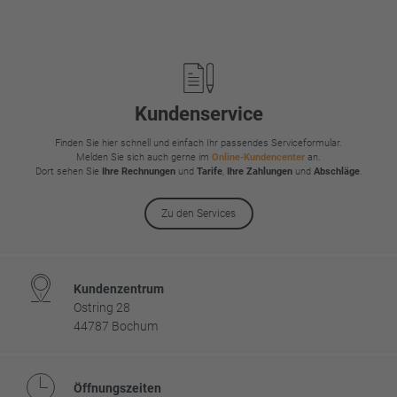
Footer
Kundenservice
Finden Sie hier schnell und einfach Ihr passendes Serviceformular.
Melden Sie sich auch gerne im
Online-Kundencenter
an.
Dort sehen Sie
Ihre Rechnungen
und
Tarife
,
Ihre Zahlungen
und
Abschläge
.
Zu den Services
Kundenzentrum
Ostring 28
44787 Bochum
Öffnungszeiten