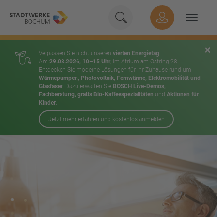
Geben Sie hier Ihren Suchbeg
Suche
Hauptnavigation
Suchen
×
Verpassen Sie nicht unseren
vierten Energietag
Am
29.08.2026, 10–15 Uhr
, im Atrium am Ostring 28:
Entdecken Sie moderne Lösungen für Ihr Zuhause rund um
Wärmepumpen, Photovoltaik, Fernwärme, Elektromobilität und
Glasfaser
. Dazu erwarten Sie
BOSCH Live-Demos,
Fachberatung, gratis Bio-Kaffeespezialitäten
und
Aktionen für
Kinder
.
Jetzt mehr erfahren und kostenlos anmelden
Inhalt